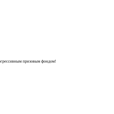
рогрессивным призовым фондом!