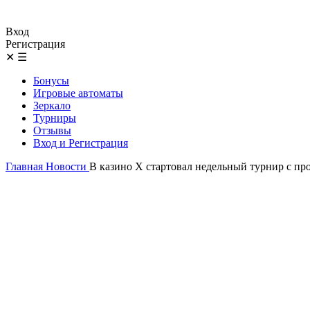
Вход
Регистрация
✕
☰
Бонусы
Игровые автоматы
Зеркало
Турниры
Отзывы
Вход и Регистрация
Главная
Новости
В казино X стартовал недельный турнир с п