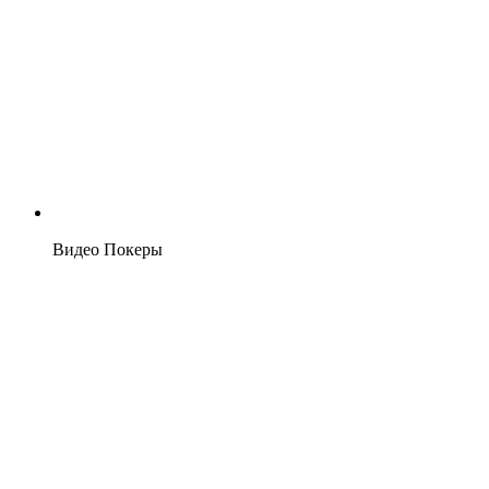
Видео Покеры