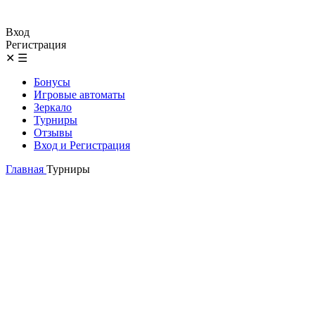
Вход
Регистрация
✕
☰
Бонусы
Игровые автоматы
Зеркало
Турниры
Отзывы
Вход и Регистрация
Главная
Турниры