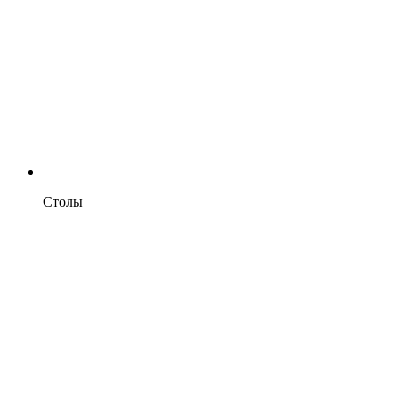
Столы