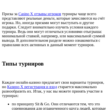
Призы за
Casino X отзывы игроков
турниры чаще всего
представляют реальные деньги, которые зачисляются на счёт
игрока. Но, иногда призами могут выступать и другие
подарки. Следует внимательно изучить условия каждого
турнира. Ведь они могут отличаться условиями отыгрыша:
минимальной ставкой, например, или максимальной суммой
вывода. В дополнительном разделе можно ознакомиться с
правилами всех активных в данный момент турниров.
Типы турниров
Каждое онлайн-казино предлагает свои варианты турниров,
но
Казино Х регистрация и вход
старается максимально
разнообразить их. Итак, у нас вы можете принять участие в
турнирах:
по принципу Sit & Go. Они отличаются тем, что это
соревнования для ограниченного круга людей, которые