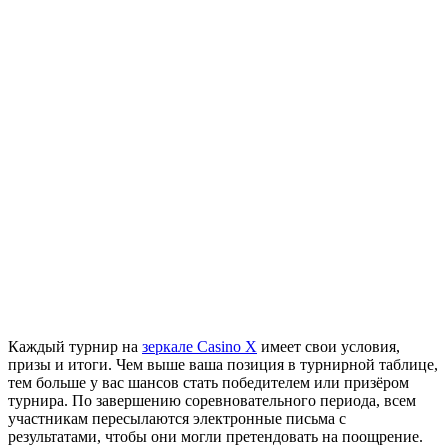
Каждый турнир на
зеркале Casino X
имеет свои условия,
призы и итоги. Чем выше ваша позиция в турнирной таблице,
тем больше у вас шансов стать победителем или призёром
турнира. По завершению соревновательного периода, всем
участникам пересылаются электронные письма с
результатами, чтобы они могли претендовать на поощрение.