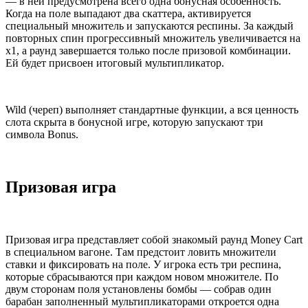
— в ней предусмотрена всего одна бонусная особенность.
Когда на поле выпадают два скаттера, активируется
специальный множитель и запускаются респины. За каждый
повторных спин прогрессивный множитель увеличивается на
x1, а раунд завершается только после призовой комбинации.
Ей будет присвоен итоговый мультипликатор.
Wild (череп) выполняет стандартные функции, а вся ценность
слота скрыта в бонусной игре, которую запускают три
символа Bonus.
Призовая игра
Призовая игра представляет собой знакомый раунд Money Cart
в специальном вагоне. Там предстоит ловить множители
ставки и фиксировать на поле. У игрока есть три респина,
которые сбрасываются при каждом новом множителе. По
двум сторонам поля установлены бомбы — собрав один
барабан заполненный мультипликаторами откроется одна