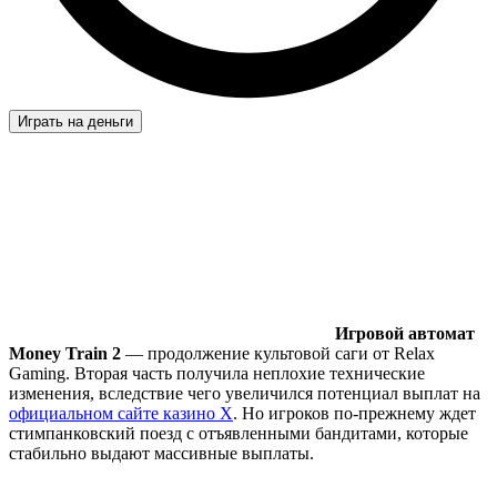
Играть на деньги
Игровой автомат
Money Train 2
— продолжение культовой саги от Relax
Gaming. Вторая часть получила неплохие технические
изменения, вследствие чего увеличился потенциал выплат на
официальном сайте казино Х
. Но игроков по-прежнему ждет
стимпанковский поезд с отъявленными бандитами, которые
стабильно выдают массивные выплаты.