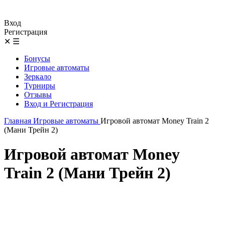
Вход
Регистрация
✕
☰
Бонусы
Игровые автоматы
Зеркало
Турниры
Отзывы
Вход и Регистрация
Главная
Игровые автоматы
Игровой автомат Money Train 2
(Мани Трейн 2)
Игровой автомат Money
Train 2 (Мани Трейн 2)