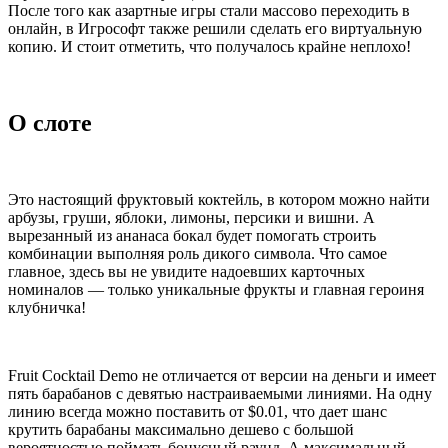
После того как азартные игры стали массово переходить в
онлайн, в Игрософт также решили сделать его виртуальную
копию. И стоит отметить, что получалось крайне неплохо!
О слоте
Это настоящий фруктовый коктейль, в котором можно найти
арбузы, груши, яблоки, лимоны, персики и вишни. А
вырезанный из ананаса бокал будет помогать строить
комбинации выполняя роль дикого символа. Что самое
главное, здесь вы не увидите надоевших карточных
номиналов — только уникальные фрукты и главная героиня
клубничка!
Fruit Cocktail Demo не отличается от версии на деньги и имеет
пять барабанов с девятью настраиваемыми линиями. На одну
линию всегда можно поставить от $0.01, что дает шанс
крутить барабаны максимально дешево с большой
вероятностью поймать бонусный раунд. А максимальный