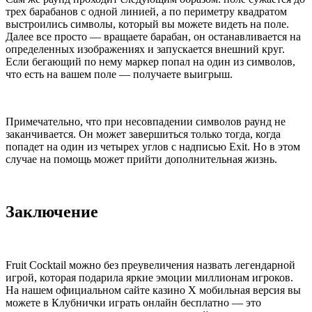
трех барабанов с одной линией, а по периметру квадратом
выстроились символы, который вы можете видеть на поле.
Далее все просто — вращаете барабан, он останавливается на
определенных изображениях и запускается внешний круг.
Если бегающий по нему маркер попал на один из символов,
что есть на вашем поле — получаете выигрыш.
Примечательно, что при несовпадении символов раунд не
заканчивается. Он может завершиться только тогда, когда
попадет на один из четырех углов с надписью Exit. Но в этом
случае на помощь может прийти дополнительная жизнь.
Заключение
Fruit Cocktail можно без преувеличения назвать легендарной
игрой, которая подарила яркие эмоции миллионам игроков.
На нашем официальном сайте казино Х мобильная версия вы
можете в Клубнички играть онлайн бесплатно — это