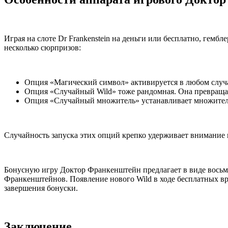
Играя на слоте Dr Frankenstein на деньги или бесплатно, гемб
несколько сюрпризов:
Опция «Магический символ» активируется в любом случай
Опция «Случайный Wild» тоже рандомная. Она превращае
Опция «Случайный множитель» устанавливает множитель
Случайность запуска этих опций крепко удерживает внимание иг
Бонусную игру Доктор Франкенштейн предлагает в виде вось
Франкенштейнов. Появление нового Wild в ходе бесплатных вр
завершения бонуски.
Заключение