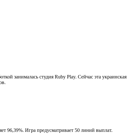
боткой занималась студия Ruby Play. Сейчас эта украинская
ов.
ляет 96,39%. Игра предусматривает 50 линий выплат.