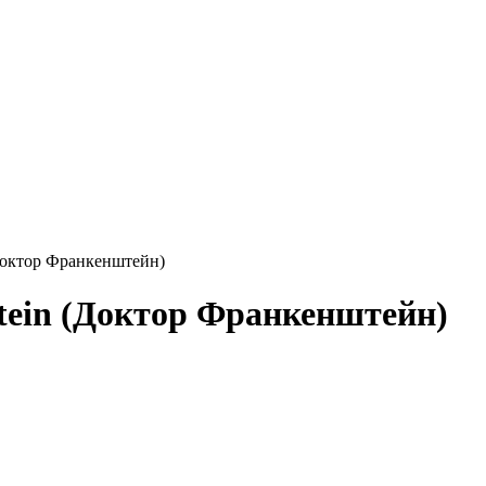
(Доктор Франкенштейн)
stein (Доктор Франкенштейн)