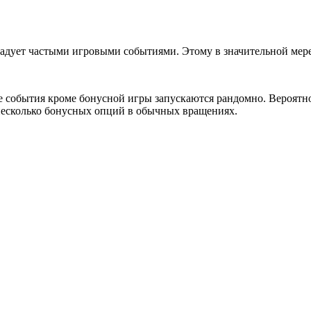
адует частыми игровыми событиями. Этому в значительной мере
е события кроме бонусной игры запускаются рандомно. Вероятнос
 несколько бонусных опций в обычных вращениях.