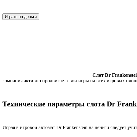
Играть на деньги
Слот Dr Frankenste
компания активно продвигает свои игры на всех игровых площа
Технические параметры слота Dr Franke
Играя в игровой автомат Dr Frankenstein на деньги следует уч