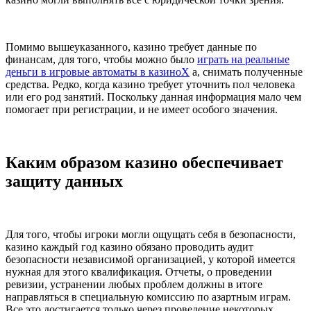
Помимо вышеуказанного, казино требует данные по
финансам, для того, чтобы можно было
играть на реальные
деньги в игровые автоматы в казиноХ
а, снимать полученные
средства. Редко, когда казино требует уточнить пол человека
или его род занятий. Поскольку данная информация мало чем
помогает при регистрации, и не имеет особого значения.
Каким образом казино обеспечивает
защиту данных
Для того, чтобы игроки могли ощущать себя в безопасности,
казино каждый год казино обязано проводить аудит
безопасности независимой организацией, у которой имеется
нужная для этого квалификация. Отчеты, о проведении
ревизии, устранении любых проблем должны в итоге
направляться в специальную комиссию по азартным играм.
Все это достигается только через проведение некоторых