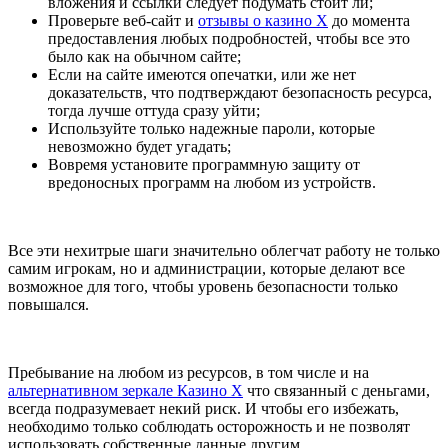
вложения и ссылки следует подумать стоит ли;
Проверьте веб-сайт и
отзывы о казино X
до момента
предоставления любых подробностей, чтобы все это
было как на обычном сайте;
Если на сайте имеются опечатки, или же нет
доказательств, что подтверждают безопасность ресурса,
тогда лучше оттуда сразу уйти;
Используйте только надежные пароли, которые
невозможно будет угадать;
Вовремя установите программную защиту от
вредоносных программ на любом из устройств.
Все эти нехитрые шаги значительно облегчат работу не только
самим игрокам, но и администрации, которые делают все
возможное для того, чтобы уровень безопасности только
повышался.
Пребывание на любом из ресурсов, в том числе и на
альтернативном зеркале Казино Х
что связанный с деньгами,
всегда подразумевает некий риск. И чтобы его избежать,
необходимо только соблюдать осторожность и не позволят
использовать собственные данные другим.