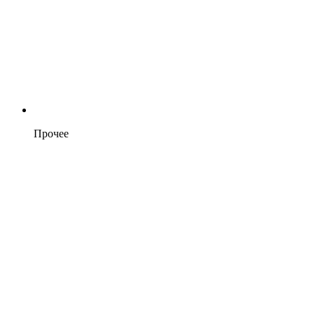
Прочее