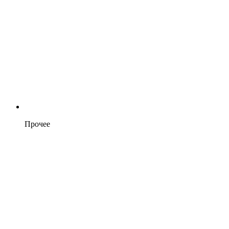
Прочее