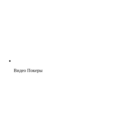
Видео Покеры