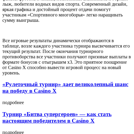
лыж, любители водных видов спорта. Современный дизайн,
яркая графика и достойный процент отдачи помогут
участникам «Спортивного многоборья» легко наращивать
сумму выигрыша.
Все игровые результаты динамически отображаются в
таблице, возле каждого участника турнира высвечивается его
текущий результат. После окончания турнирного
противоборства все участники получают призовые выплаты в
формате бонусов с отыгрышем х3. Это приятное поощрение
от Casino X способно вывести игровой процесс на новый
уровень.
«Рулеточный турнир» дает великолепный шанс
на победу в Casino X
подробнее
Турнир «Битва супергероев» — как стать
настоящим победителем в Casino X
подробнее