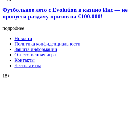
Футбольное лето с Evolution в казино Икс — не
пропусти раздачу призов на €100,000!
подробнее
Новости
Политика конфиденциальности
Защита информации
Ответственная игра
Контакты
Честная игра
18+