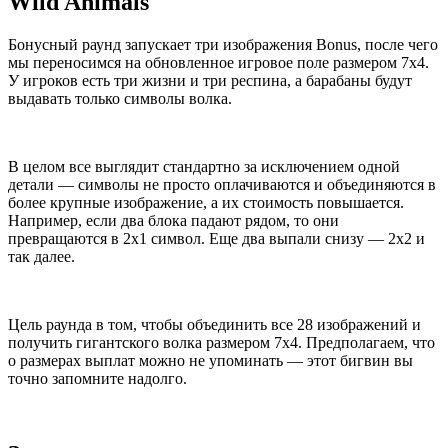
Wild Animals
Бонусный раунд запускает три изображения Bonus, после чего
мы переносимся на обновленное игровое поле размером 7х4.
У игроков есть три жизни и три респина, а барабаны будут
выдавать только символы волка.
В целом все выглядит стандартно за исключением одной
детали — символы не просто оплачиваются и объединяются в
более крупные изображение, а их стоимость повышается.
Например, если два блока падают рядом, то они
превращаются в 2х1 символ. Еще два выпали снизу — 2х2 и
так далее.
Цель раунда в том, чтобы объединить все 28 изображений и
получить гигантского волка размером 7х4. Предполагаем, что
о размерах выплат можно не упоминать — этот бигвин вы
точно запомните надолго.