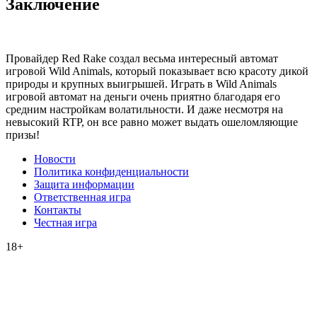
Заключение
Провайдер Red Rake создал весьма интересный автомат
игровой Wild Animals, который показывает всю красоту дикой
природы и крупных выигрышей. Играть в Wild Animals
игровой автомат на деньги очень приятно благодаря его
средним настройкам волатильности. И даже несмотря на
невысокий RTP, он все равно может выдать ошеломляющие
призы!
Новости
Политика конфиденциальности
Защита информации
Ответственная игра
Контакты
Честная игра
18+