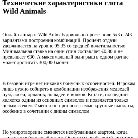
Технические характеристики слота
Wild Animals
Онлайн аппарат Wild Animals довольно прост: поле 5х3 с 243
вариантами построения комбинаций. Процент отдачи
удерживается на уровне 95,35 со средней волатильностью.
Минимальная ставка на один спин составляет €0.30 и не
превышает €30. А максимальный выигрыш в одном раунде
может достигать 300,000 монет.
В базовой игре нет никаких бонусных особенностей. Игрокам
лишь нужно собирать в комбинации изображения медведей,
пум, лосей, орланов, лошадей и волков. Кстати, последний
является одним из основных символов и появляется только
целым стеком. Именно он приносит самые крупные выплаты,
особенно в сочетании с диким символом.
Но умиротворение сменяется необузданным азартом, когда
запускается бонусный раунд. Он весьма необычный, поэтому