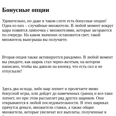
Бонусные опции
Удивительно, но даже в таком слоте есть бонусные опции!
Одна из них – случайные множители. В любой момент вокруг
шара появятся лампочки с множителями, которые загораются
по очереди. На каком значении остановится свет, такой
множитель выигрыша вы получаете.
Вторая опция также активируется рандомно. В любой момент
вы увидите, как шарик стал черно-желтым, на котором
написано, чтобы вы давили на кнопку, что есть сил и не
отпускали!
Здесь два исхода, либо шар лопнет и пролетаете мимо
бонусной игры, или дойдет до намеченных границ и все-таки
лопнет, но при этом рассыплет ряд других шариков. Они
открываются в любой последовательности. В этих шариках
прячутся деньги, множители ставки, а также общие
множители, которые увеличат все выплаты, полученные в