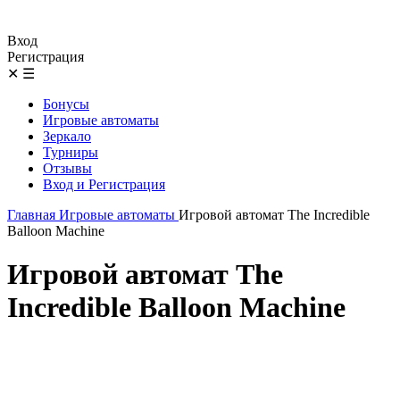
Вход
Регистрация
✕
☰
Бонусы
Игровые автоматы
Зеркало
Турниры
Отзывы
Вход и Регистрация
Главная
Игровые автоматы
Игровой автомат The Incredible
Balloon Machine
Игровой автомат The
Incredible Balloon Machine