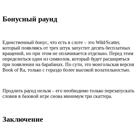
Бонусный раунд
Единственный бонус, что есть в слоте – это Wild/Scatter,
который появляясь от трех штук запустит десять бесплатных
вращений, но при этом не оплачивается отдельно. Перед этим
определиться один из символов, который будет расширяться
при появлении на барабанах. По сути, это монгольская версия
Book of Ra, только с гораздо более высокой волатильностью.
Продлить раунд нельзя – его необходимо только перезапускать
словив в базовой игре снова минимум три скаттера.
Заключение