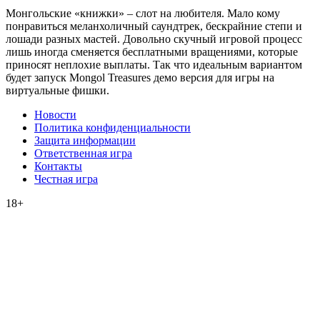
Монгольские «книжки» – слот на любителя. Мало кому
понравиться меланхоличный саундтрек, бескрайние степи и
лошади разных мастей. Довольно скучный игровой процесс
лишь иногда сменяется бесплатными вращениями, которые
приносят неплохие выплаты. Так что идеальным вариантом
будет запуск Mongol Treasures демо версия для игры на
виртуальные фишки.
Новости
Политика конфиденциальности
Защита информации
Ответственная игра
Контакты
Честная игра
18+