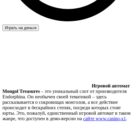
Играть на деньги
Игровой автомат
Mongol Treasures
– это уникальный слот от производителя
Endorphina. Он необычен своей тематикой – здесь
рассказывается о сокровищах монголов, а все действие
происходит в бескрайних степях, посреди которых стоят
юрты. Это, пожалуй, единственный игровой автомат в таком
жанре, что доступен в демо-версии на
сайте www.casino-x1
.