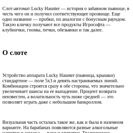
Слот-автомат Lucky Haunter — история о забавном пьянице, в
честь чего он и получил соответствующее прозвище. Еще
одно название — пробки, по аналогии с бонусным раундом.
Такую кличку получают все продукты Игрософта —
клубнички, гномы, печки, обезьянки и так далее.
О слоте
Устройство аппарата Lucky Haunter (пьяница, крышки)
стандартное — поле 5х3 и девять настраиваемых линий.
Комбинации строятся сразу в обе стороны, что значительно
увеличивает шансы на ее выпадение. Процент возврата
неизвестен, а волатильность чуть ниже средней — это
позволяет играть даже с небольшим банкроллом.
Визуальная часть осталась такое же, как и была в наземном
варианте. На барабанах появляются разные алкогольные
напитки и закуска — раки и креветки. Традиционно