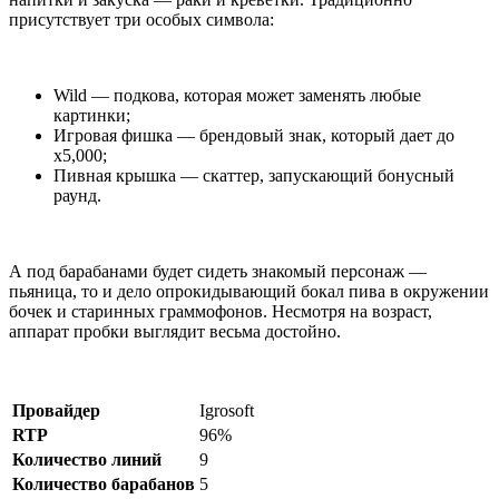
присутствует три особых символа:
Wild — подкова, которая может заменять любые
картинки;
Игровая фишка — брендовый знак, который дает до
х5,000;
Пивная крышка — скаттер, запускающий бонусный
раунд.
А под барабанами будет сидеть знакомый персонаж —
пьяница, то и дело опрокидывающий бокал пива в окружении
бочек и старинных граммофонов. Несмотря на возраст,
аппарат пробки выглядит весьма достойно.
Провайдер
Igrosoft
RTP
96%
Количество линий
9
Количество барабанов
5