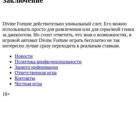
Заключение
Divine Fortune действительно уникальный слот. Его можно
использовать просто для развлечения или для серьезной гонки
за джекпотом. Но стоит отметить, что зная о возможностях, в
игровой автомат Divine Fortune играть бесплатно не так
интересно лучше сразу переходить к реальным ставкам.
Новости
Политика конфиденциальности
Защита информации
Ответственная игра
Контакты
Честная игра
18+