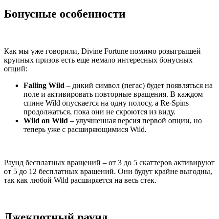
Бонусные особенности
Как мы уже говорили, Divine Fortune помимо розыгрышей
крупных призов есть еще немало интересных бонусных
опций:
Falling Wild
– дикий символ (пегас) будет появляться на
поле и активировать повторные вращения. В каждом
спине Wild опускается на одну полосу, а Re-Spins
продолжаться, пока они не скроются из виду.
Wild on Wild
– улучшенная версия первой опции, но
теперь уже с расширяющимися Wild.
Раунд бесплатных вращений – от 3 до 5 скаттеров активируют
от 5 до 12 бесплатных вращений. Они будут крайне выгодны,
так как любой Wild расширяется на весь стек.
Джекпотный раунд