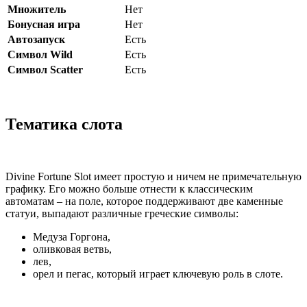
Множитель
Нет
Бонусная игра
Нет
Автозапуск
Есть
Символ Wild
Есть
Символ Scatter
Есть
Тематика слота
Divine Fortune Slot имеет простую и ничем не примечательную
графику. Его можно больше отнести к классическим
автоматам – на поле, которое поддерживают две каменные
статуи, выпадают различные греческие символы:
Медуза Горгона,
оливковая ветвь,
лев,
орел и пегас, который играет ключевую роль в слоте.