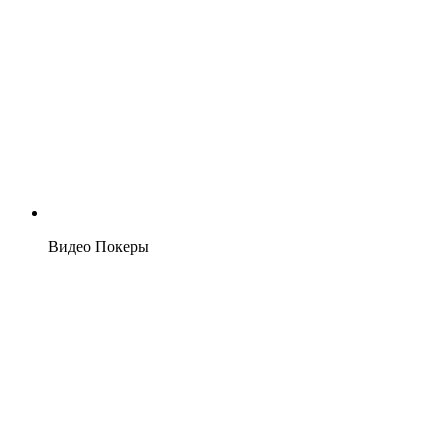
Видео Покеры