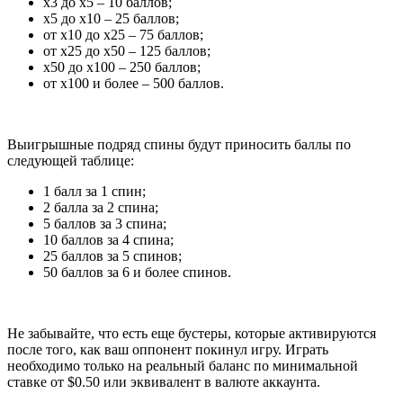
х3 до х5 – 10 баллов;
х5 до х10 – 25 баллов;
от х10 до х25 – 75 баллов;
от х25 до х50 – 125 баллов;
х50 до х100 – 250 баллов;
от х100 и более – 500 баллов.
Выигрышные подряд спины будут приносить баллы по
следующей таблице:
1 балл за 1 спин;
2 балла за 2 спина;
5 баллов за 3 спина;
10 баллов за 4 спина;
25 баллов за 5 спинов;
50 баллов за 6 и более спинов.
Не забывайте, что есть еще бустеры, которые активируются
после того, как ваш оппонент покинул игру. Играть
необходимо только на реальный баланс по минимальной
ставке от $0.50 или эквивалент в валюте аккаунта.