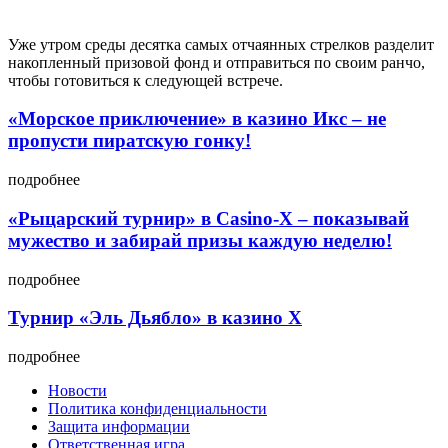
Уже утром среды десятка самых отчаянных стрелков разделит
накопленный призовой фонд и отправиться по своим ранчо,
чтобы готовиться к следующей встрече.
«Морское приключение» в казино Икс – не
пропусти пиратскую гонку!
подробнее
«Рыцарский турнир» в Casino-X – показывай
мужество и забирай призы каждую неделю!
подробнее
Турнир «Эль Дьябло» в казино Х
подробнее
Новости
Политика конфиденциальности
Защита информации
Ответственная игра