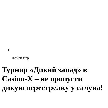
Поиск игр
Турнир «Дикий запад» в
Casino-X – не пропусти
дикую перестрелку у салуна!