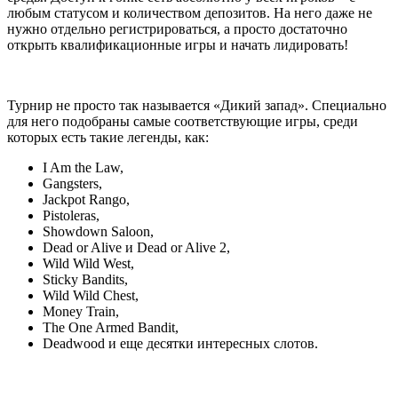
любым статусом и количеством депозитов. На него даже не
нужно отдельно регистрироваться, а просто достаточно
открыть квалификационные игры и начать лидировать!
Турнир не просто так называется «Дикий запад». Специально
для него подобраны самые соответствующие игры, среди
которых есть такие легенды, как:
I Am the Law,
Gangsters,
Jackpot Rango,
Pistoleras,
Showdown Saloon,
Dead or Alive и Dead or Alive 2,
Wild Wild West,
Sticky Bandits,
Wild Wild Chest,
Money Train,
The One Armed Bandit,
Deadwood и еще десятки интересных слотов.