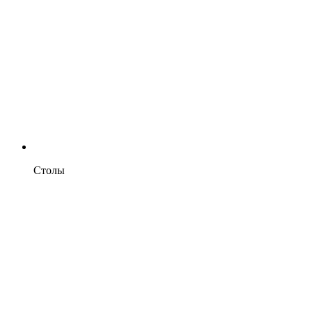
Столы