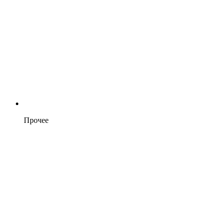
Прочее