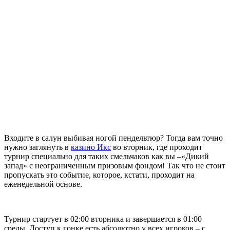
Входите в салун выбивая ногой пендельтюр? Тогда вам точно
нужно заглянуть в
казино Икс
во вторник, где проходит
турнир специально для таких смельчаков как вы –«Дикий
запад» с неограниченным призовым фондом! Так что не стоит
пропускать это событие, которое, кстати, проходит на
еженедельной основе.
Турнир стартует в 02:00 вторника и завершается в 01:00
среды. Доступ к гонке есть абсолютно у всех игроков – с