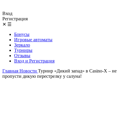
Вход
Регистрация
✕
☰
Бонусы
Игровые автоматы
Зеркало
Турниры
Отзывы
Вход и Регистрация
Главная
Новости
Турнир «Дикий запад» в Casino-X – не
пропусти дикую перестрелку у салуна!