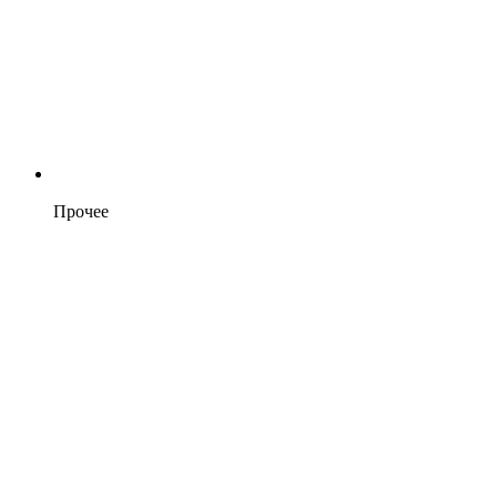
Прочее