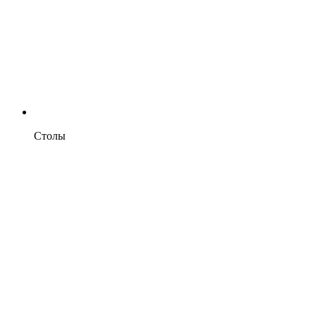
Столы