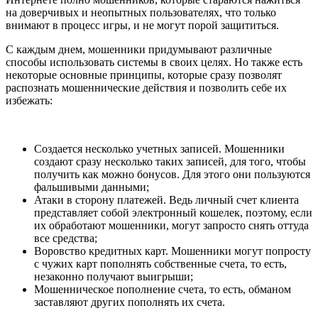
на доверчивых и неопытных пользователях, что только
внимают в процесс игры, и не могут порой защититься.
С каждым днем, мошенники придумывают различные
способы использовать системы в своих целях. Но также есть
некоторые основные принципы, которые сразу позволят
распознать мошеннические действия и позволить себе их
избежать:
Создается несколько учетных записей. Мошенники
создают сразу несколько таких записей, для того, чтобы
получить как можно бонусов. Для этого они пользуются
фальшивыми данными;
Атаки в сторону платежей. Ведь личный счет клиента
представляет собой электронный кошелек, поэтому, если
их обработают мошенники, могут запросто снять оттуда
все средства;
Воровство кредитных карт. Мошенники могут попросту
с чужих карт пополнять собственные счета, то есть,
незаконно получают выигрыши;
Мошенническое пополнение счета, то есть, обманом
заставляют других пополнять их счета.