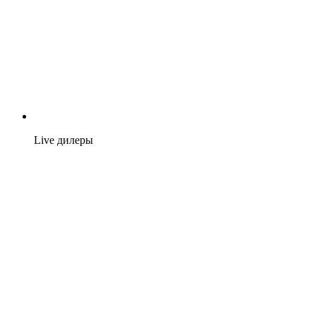
Live дилеры