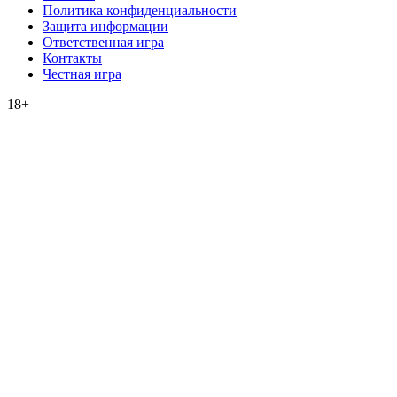
Политика конфиденциальности
Защита информации
Ответственная игра
Контакты
Честная игра
18+