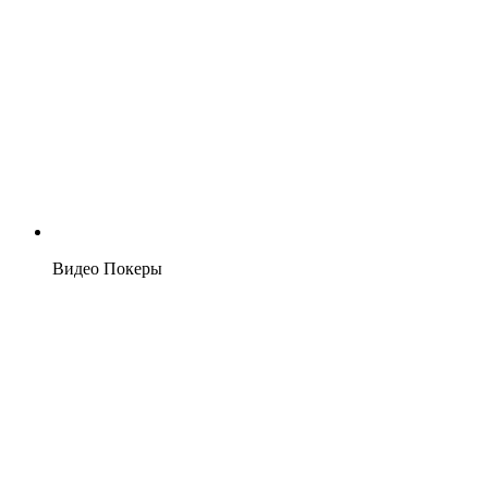
Видео Покеры