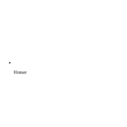
Новые