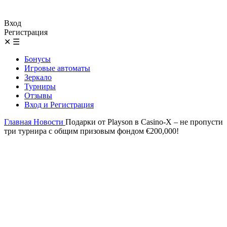
Вход
Регистрация
✕
☰
Бонусы
Игровые автоматы
Зеркало
Турниры
Отзывы
Вход и Регистрация
Главная
Новости
Подарки от Playson в Casino-X – не пропусти
три турнира с общим призовым фондом €200,000!